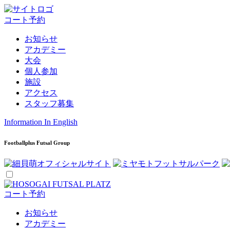
コート予約
お知らせ
アカデミー
大会
個人参加
施設
アクセス
スタッフ募集
Information In English
Footballplus Futsal Group
コート予約
お知らせ
アカデミー