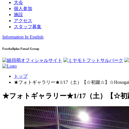
大会
個人参加
施設
アクセス
スタッフ募集
Information In English
Footballplus Futsal Group
トップ
★フォトギャラリー★1/17（土）【☆初蹴☆】☆Hosogai Futsal
★フォトギャラリー★1/17（土）【☆初蹴☆】☆Hos